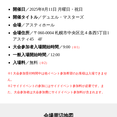
開催日
／2025年8月
11
日
月
曜日・祝日
開催タイトル
／
デュエル・マスターズ
会場
／アスティホール
会場住所
／〒060-0004 札幌市中央区北４条西5丁目1
アスティ45 4F
大会参加者入場開始時間
／
9
:00
（※1）
一般入場開始時間
／12:00
入場料
／無料
（※2）
※1
大会参加受付時間中は他イベント参加希望のお客様は入場できませ
ん。
※2 サイドイベントの参加にはサイドイベント参加料が必要です。ま
た、大会参加者は大会参加費にサイドイベント参加料が含まれます。
会場周辺地図